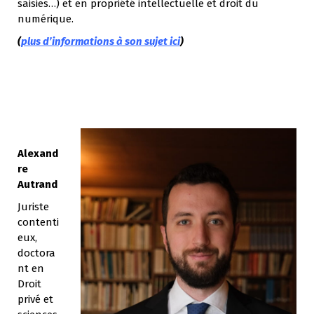
saisies…) et en propriété intellectuelle et droit du
numérique.
(
plus d’informations à son sujet ici
)
A
lexand
re
Autrand
Juriste
contenti
eux,
doctora
nt en
Droit
privé et