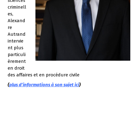
sciences
criminell
es,
Alexand
re
Autrand
intervie
nt plus
particuli
èrement
en droit
des affaires et en procédure civile
(
plus d’informations à son sujet ici
)