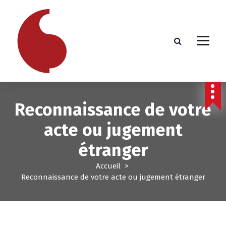
A
l
l
e
r
a
u
c
o
Reconnaissance de votre
n
t
acte ou jugement
e
n
étranger
u
Accueil
>
Reconnaissance de votre acte ou jugement étranger