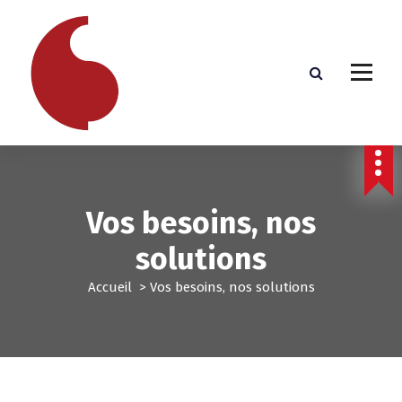
A
l
l
e
r
a
u
c
o
n
t
Vos besoins, nos
e
n
solutions
u
Accueil
>
Vos besoins, nos solutions