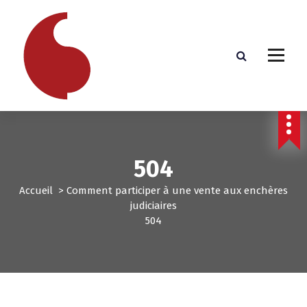
A
l
l
e
r
a
u
c
o
n
t
504
e
n
Accueil
>
Comment participer à une vente aux enchères
u
judiciaires
504