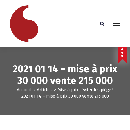
A
l
l
e
r
a
u
c
o
n
2021 01 14 – mise à prix
t
e
30 000 vente 215 000
n
u
Accueil
>
Articles
>
Mise à prix : éviter les piège !
2021 01 14 – mise à prix 30 000 vente 215 000