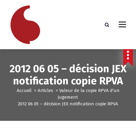
A
l
l
e
r
a
u
c
o
n
2012 06 05 – décision JEX
t
e
notification copie RPVA
n
u
Accueil
>
Articles
>
Valeur de la copie RPVA d'un
jugement
2012 06 05 – décision JEX notification copie RPVA