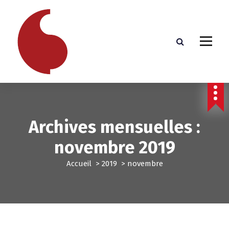
A
l
l
e
r
a
u
c
o
n
t
Archives mensuelles :
e
n
novembre 2019
u
Accueil
>
2019
>
novembre